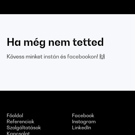
Ha még nem tetted
Kövess minket
instán
és
facebookon
! 🙌
Főoldal
Facebook
Referenciak
Instagram
Szolgáltatások
LinkedIn
Kapcsolat